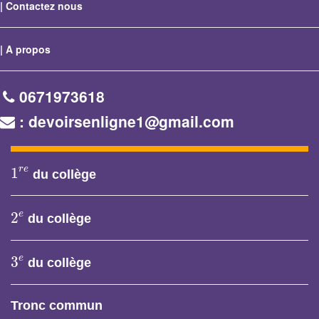
|
Contactez nous
|
A propos
0671973618
: devoirsenligne1@gmail.com
1
r
e
r
e
1
du collège
2
e
e
2
du collège
3
e
e
3
du collège
Tronc commun