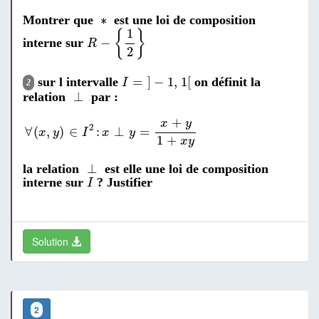
∗
∗
Montrer que
est une loi de composition
R
-
{
1
2
}
1
{
}
−
interne sur
R
2
I
=
]
-
1
,
1
[
=
]
−
1
,
1
[
sur l intervalle
on définit la
I
2
⊥
⊥
relation
par :
∀
(
x
,
y
)
∈
I
2
:
x
⊥
y
=
x
+
y
1
+
x
y
+
x
y
2
∀
(
,
)
∈
:
⊥
=
x
y
I
x
y
1
+
x
y
⊥
⊥
la relation
est elle une loi de composition
I
interne sur
? Justifier
I
Solution
2