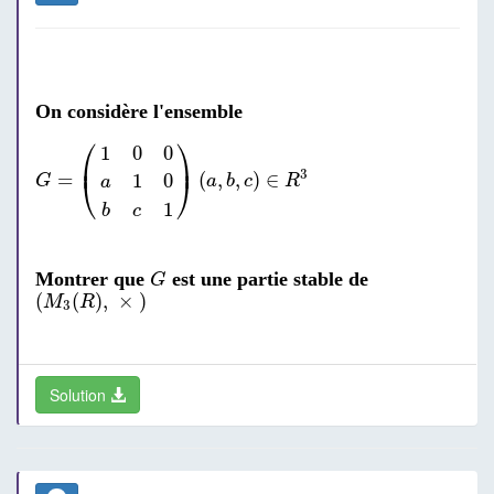
On considère l'ensemble
G
=
(
1
0
0
a
1
0
b
c
1
)
(
a
,
b
,
c
)
∈
R
3
⎛
⎞
1
0
0
⎜
⎟
3
=
(
,
,
)
∈
1
0
⎝
⎠
G
a
b
c
R
a
1
b
c
G
Montrer que
est une partie stable de
G
(
M
3
(
R
)
,
×
)
(
(
)
,
×
)
M
R
3
Solution