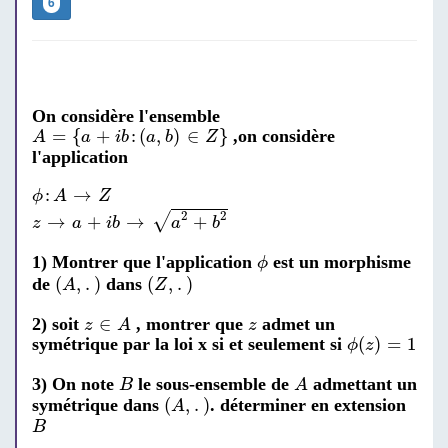
6
On considère l'ensemble
A
=
{
a
+
i
b
:
(
a
,
b
)
∈
Z
}
=
{
+
:
(
,
)
∈
}
,on considère
A
a
i
b
a
b
Z
l'application
ϕ
:
A
→
Z
:
→
ϕ
A
Z
z
→
a
+
i
b
→
a
2
+
b
2
2
2
√
→
+
→
+
z
a
i
b
a
b
ϕ
1) Montrer que l'application
est un morphisme
ϕ
(
A
,
.
)
(
Z
,
.
)
(
,
.
)
(
,
.
)
de
dans
A
Z
z
∈
A
z
∈
2) soit
, montrer que
admet un
z
A
z
ϕ
(
z
)
=
1
(
)
=
1
symétrique par la loi x si et seulement si
ϕ
z
A
B
3) On note
le sous-ensemble de
admettant un
B
A
(
A
,
.
)
(
,
.
)
symétrique dans
. déterminer en extension
A
B
B