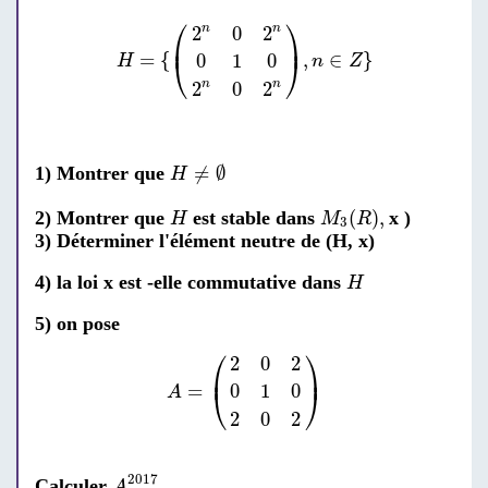
H
=
{
(
2
n
0
2
n
0
1
0
2
n
0
2
n
)
,
n
∈
Z
}
⎛
⎞
2
0
2
n
n
⎜
⎟
=
{
,
∈
}
0
1
0
⎝
⎠
H
n
Z
2
0
2
n
n
H
≠
∅
≠
∅
1) Montrer que
H
M
3
(
R
)
,
H
(
)
,
2) Montrer que
est stable dans
x )
H
M
R
3
3) Déterminer l'élément neutre de (H, x)
H
4) la loi x est -elle commutative dans
H
5) on pose
A
=
(
2
0
2
0
1
0
2
0
2
)
⎛
⎞
2
0
2
⎜
⎟
=
0
1
0
⎝
⎠
A
2
0
2
A
2017
2017
Calculer
A