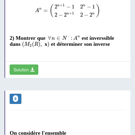
A
n
=
(
2
n
+
1
−
1
2
n
−
1
2
−
2
n
+
1
2
−
2
n
)
+
1
2
−
1
2
−
1
n
n
(
)
=
n
A
+
1
2
−
2
2
−
2
n
n
∀
n
∈
N
⋅
:
A
n
⋅
∀
∈
:
n
2) Montrer que
est inverssible
n
N
A
(
M
2
(
R
)
,
)
(
(
)
,
)
dans
x
et déterminer son inverse
M
R
2
Solution
8
On considère l'ensemble