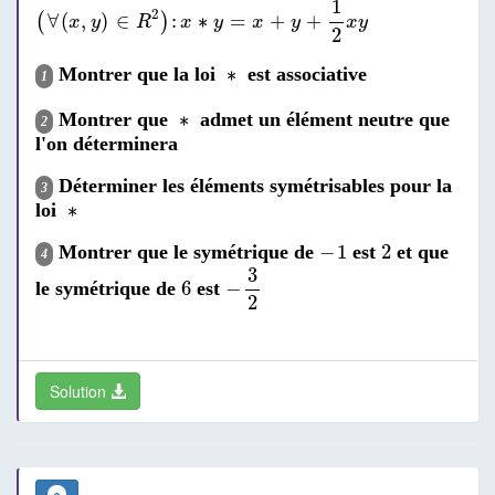
1
2
∀
(
,
)
∈
:
∗
=
+
+
(
)
x
y
R
x
y
x
y
x
y
2
∗
∗
Montrer que la loi
est associative
1
∗
∗
Montrer que
admet un élément neutre que
2
l'on déterminera
Déterminer les éléments symétrisables pour la
3
∗
∗
loi
-
1
2
−
1
2
Montrer que le symétrique de
est
et que
4
-
3
2
3
6
6
−
le symétrique de
est
2
Solution