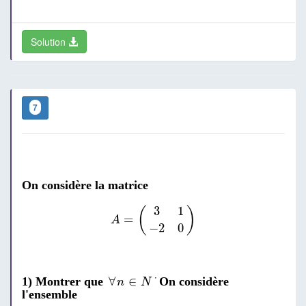
Solution
7
On considère la matrice
A
=
(
3
1
−
2
0
)
3
1
(
)
=
A
−
2
0
∀
n
∈
N
⋅
⋅
∀
∈
1) Montrer que
On considère
n
N
l'ensemble