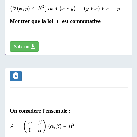
(
∀
(
x
,
y
)
∈
E
2
)
:
x
∗
(
x
∗
y
)
=
(
y
∗
x
)
∗
x
=
y
2
∀
(
,
)
∈
:
∗
(
∗
)
=
(
∗
)
∗
=
(
)
x
y
E
x
x
y
y
x
x
y
∗
∗
Montrer que la loi
est commutative
Solution
4
On considère l'ensemble :
A
=
[
(
α
β
0
α
)
(
α
,
β
)
∈
R
2
]
(
)
α
β
2
=
[
(
,
)
∈
]
A
α
β
R
0
α