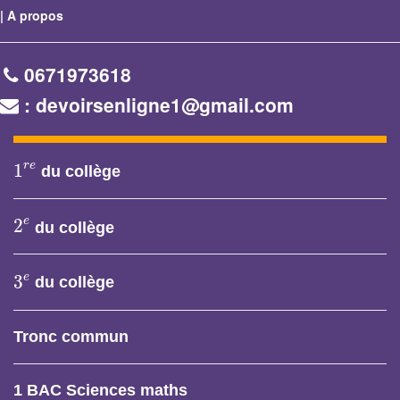
|
A propos
0671973618
: devoirsenligne1@gmail.com
1
r
e
r
e
1
du collège
2
e
e
2
du collège
3
e
e
3
du collège
Tronc commun
1 BAC Sciences maths