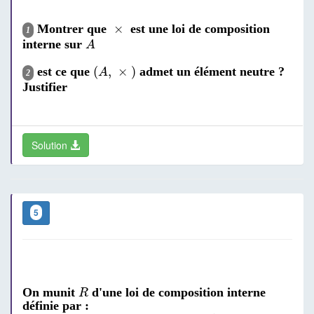
×
×
Montrer que
est une loi de composition
1
A
interne sur
A
(
A
,
×
)
(
,
×
)
est ce que
admet un élément neutre ?
A
2
Justifier
Solution
5
R
On munit
d'une loi de composition interne
R
définie par :
(
∀
(
x
,
y
)
∈
R
2
)
:
x
∗
y
=
x
+
y
+
1
2
x
y