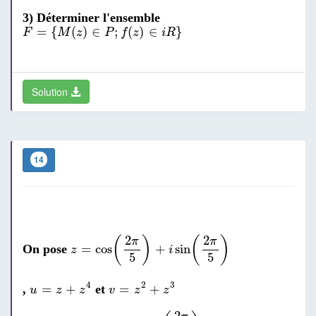
3) Déterminer l'ensemble
F
=
{
M
(
z
)
∈
P
;
f
(
z
)
∈
i
R
}
=
{
(
)
∈
;
(
)
∈
}
F
M
z
P
f
z
i
R
Solution
14
z
=
cos
(
2
π
5
)
+
i
sin
(
2
π
5
)
2
2
(
)
(
)
π
π
=
cos
+
sin
On pose
z
i
5
5
u
=
z
+
z
4
v
=
z
2
+
z
3
4
2
3
=
+
=
+
,
et
u
z
z
v
z
z
u
=
2
cos
(
2
π
5
)