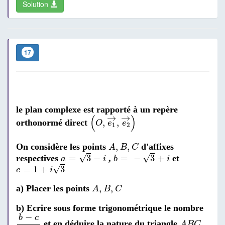
Solution
17
le plan complexe est rapporté à un repère
(
O
,
e
1
→
,
e
2
→
)
→
→
(
)
,
,
orthonormé direct
O
e
e
1
2
A
,
B
,
C
,
,
On considère les points
d'affixes
A
B
C
a
=
3
-
i
b
=
-
3
+
i
√
√
=
3
−
=
−
3
+
respectives
,
et
a
i
b
i
c
=
1
+
i
3
√
=
1
+
3
c
i
A
,
B
,
C
,
,
a) Placer les points
A
B
C
b) Ecrire sous forme trigonométrique le nombre
b
-
c
a
-
c
−
b
c
A
B
C
et en déduire la nature du triangle
A
B
C