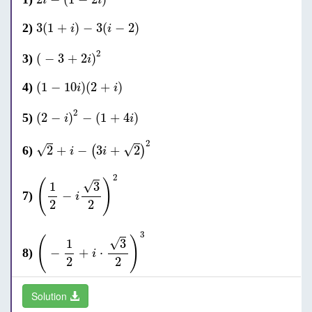
i
i
3
(
1
+
i
)
-
3
(
i
-
2
)
3
(
1
+
)
−
3
(
−
2
)
2)
i
i
(
-
3
+
2
i
)
2
2
(
−
3
+
2
)
3)
i
(
1
-
10
i
)
(
2
+
i
)
(
1
−
10
)
(
2
+
)
4)
i
i
(
2
-
i
)
2
-
(
1
+
4
i
)
2
(
2
−
)
−
(
1
+
4
)
5)
i
i
2
+
i
-
(
3
i
+
2
)
2
2
√
√
2
+
−
3
+
2
6)
(
)
i
i
(
1
2
-
i
3
2
)
2
2
(
)
√
1
3
−
7)
i
2
2
(
-
1
2
+
i
⋅
3
2
)
3
3
(
)
√
1
3
−
+
⋅
8)
i
2
2
Solution