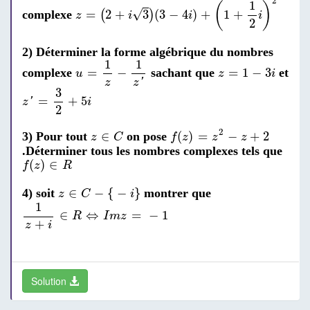
2
1
(
)
√
=
2
+
3
(
3
−
4
)
+
1
+
complexe
(
)
z
i
i
i
2
2) Déterminer la forme algébrique du nombres
u
=
1
z
-
1
z
′
1
1
z
=
1
-
3
i
=
−
=
1
−
3
complexe
sachant que
et
u
z
i
'
z
z
z
′
=
3
2
+
5
i
3
=
+
5
'
z
i
2
f
(
z
)
=
z
2
-
z
+
2
z
∈
C
2
∈
(
)
=
−
+
2
3) Pour tout
on pose
z
C
f
z
z
z
.Déterminer tous les nombres complexes tels que
f
(
z
)
∈
R
(
)
∈
f
z
R
z
∈
C
-
{
-
i
}
∈
−
{
−
}
4) soit
montrer que
z
C
i
1
z
+
i
∈
R
⇔
I
m
z
=
-
1
1
∈
⇔
=
−
1
R
I
m
z
+
z
i
Solution