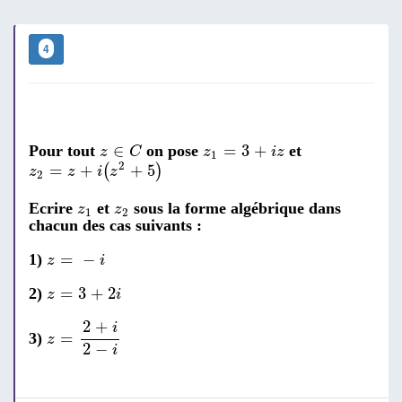
4
z
∈
C
z
1
=
3
+
i
z
∈
=
3
+
Pour tout
on pose
et
z
C
z
i
z
1
z
2
=
z
+
i
(
z
2
+
5
)
2
=
+
+
5
(
)
z
z
i
z
2
z
1
z
2
Ecrire
et
sous la forme algébrique dans
z
z
1
2
chacun des cas suivants :
z
=
-
i
=
−
1)
z
i
z
=
3
+
2
i
=
3
+
2
2)
z
i
z
=
2
+
i
2
-
i
2
+
i
=
3)
z
2
−
i