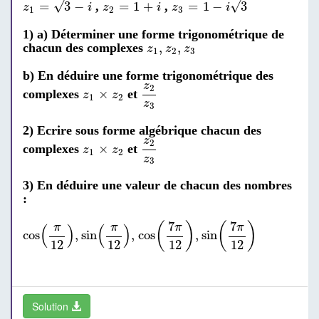
z
2
=
1
+
i
√
√
=
3
−
=
1
+
=
1
−
3
,
,
z
i
z
i
z
i
1
2
3
1) a) Déterminer une forme trigonométrique de
z
1
,
z
2
,
z
3
,
,
chacun des complexes
z
z
z
1
2
3
b) En déduire une forme trigonométrique des
z
2
z
3
z
2
z
1
×
z
2
×
complexes
et
z
z
1
2
z
3
2) Ecrire sous forme algébrique chacun des
z
2
z
3
z
2
z
1
×
z
2
×
complexes
et
z
z
1
2
z
3
3) En déduire une valeur de chacun des nombres
:
cos
(
π
12
)
,
sin
(
π
12
)
,
cos
(
7
π
12
)
,
sin
(
7
π
12
)
7
7
(
)
(
)
π
π
π
π
(
)
(
)
cos
,
sin
,
cos
,
sin
12
12
12
12
Solution