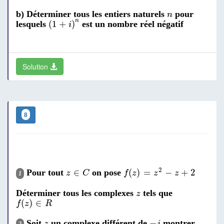
n
b) Déterminer tous les entiers naturels
pour
n
(
1
+
i
)
n
n
(
1
+
)
lesquels
est un nombre réel négatif
i
Solution
8
f
(
z
)
=
z
2
-
z
+
2
z
∈
C
2
∈
(
)
=
−
+
2
Pour tout
on pose
z
C
f
z
z
z
1
z
Déterminer tous les complexes
tels que
z
f
(
z
)
∈
R
(
)
∈
f
z
R
-
i
z
−
Soit
un complexe différent de
montrer
z
i