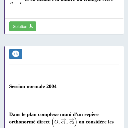
−
a
c
Solution
18
Session normale 2004
Dans le plan complexe muni d'un repère
(
O
,
e
1
→
,
e
2
→
)
→
→
(
)
,
,
orthonormé direct
on considère les
O
e
e
1
2
A
,
B
,
C