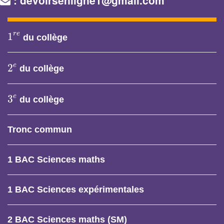
1
r
e
r
e
1
du collège
2
e
e
2
du collège
3
e
e
3
du collège
Tronc commun
1 BAC Sciences maths
1 BAC Sciences expérimentales
2 BAC Sciences maths (SM)