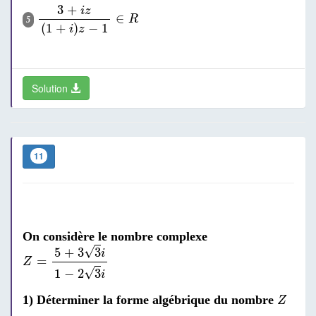
3
+
i
z
(
1
+
i
)
z
-
1
∈
R
3
+
i
z
∈
R
5
(
1
+
)
−
1
i
z
Solution
11
On considère le nombre complexe
Z
=
5
+
3
3
i
1
-
2
3
i
√
5
+
3
3
i
=
Z
√
1
−
2
3
i
Z
1) Déterminer la forme algébrique du nombre
Z