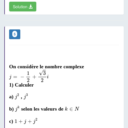
Solution
5
On considère le nombre complexe
j
=
-
1
2
+
3
2
i
√
1
3
=
−
+
j
i
2
2
1) Calculer
j
2
j
3
2
3
a)
,
j
j
j
k
k
∈
N
∈
k
b)
selon les valeurs de
j
k
N
1
+
j
+
j
2
2
1
+
+
c)
j
j