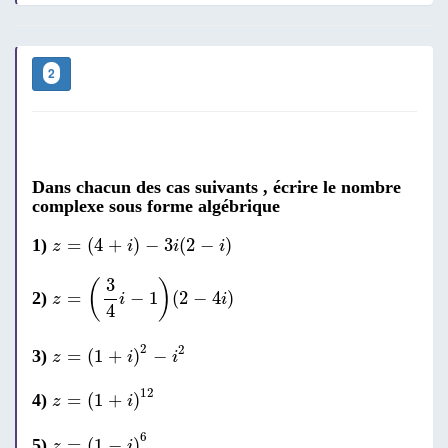
2
Dans chacun des cas suivants , écrire le nombre
complexe sous forme algébrique
z
=
(
4
+
i
)
-
3
i
(
2
-
i
)
=
(
4
+
)
−
3
(
2
−
)
1)
z
i
i
i
z
=
(
3
4
i
-
1
)
(
2
-
4
i
)
3
(
)
=
−
1
(
2
−
4
)
2)
z
i
i
4
z
=
(
1
+
i
)
2
-
i
2
2
2
=
(
1
+
)
−
3)
z
i
i
z
=
(
1
+
i
)
12
12
=
(
1
+
)
4)
z
i
z
=
(
1
-
i
)
6
6
=
(
1
−
)
5)
z
i