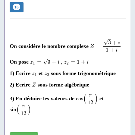
16
Z
=
3
+
i
1
+
i
√
3
+
i
=
On considère le nombre complexe
Z
1
+
i
z
1
=
3
+
i
z
2
=
1
+
i
√
=
3
+
=
1
+
On pose
,
z
i
z
i
1
2
z
1
z
2
1) Ecrire
et
sous forme trigonométrique
z
z
1
2
Z
2) Ecrire
sous forme algébrique
Z
cos
(
π
12
)
π
(
)
cos
3) En déduire les valeurs de
et
12
sin
(
π
12
)
π
(
)
sin
12