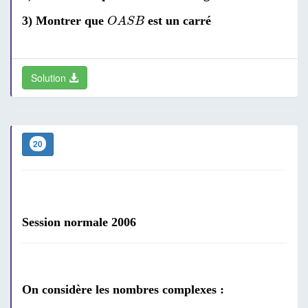
O
A
S
B
3) Montrer que
est un carré
O
A
S
B
Solution
20
Session normale 2006
On considère les nombres complexes :