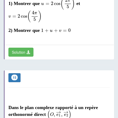
2
(
)
π
=
2
cos
1) Montrer que
et
u
5
v
=
2
cos
(
4
π
5
)
4
(
)
π
=
2
cos
v
5
1
+
u
+
v
=
0
1
+
+
=
0
2) Montrer que
u
v
Solution
15
Dans le plan complexe rapporté à un repère
(
O
,
e
1
→
,
e
2
→
)
→
→
(
)
,
,
orthonormé direct
O
e
e
1
2