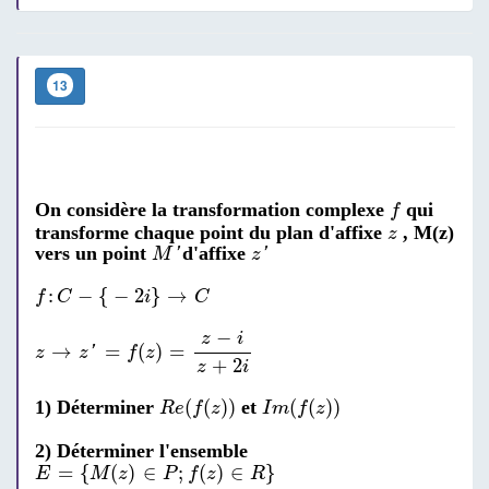
13
f
On considère la transformation complexe
qui
f
z
transforme chaque point du plan d'affixe
, M(z)
z
M
′
z
′
vers un point
d'affixe
'
'
M
z
f
:
C
-
{
-
2
i
}
→
C
:
−
{
−
2
}
→
f
C
i
C
z
→
z
′
=
f
(
z
)
=
z
-
i
z
+
2
i
−
z
i
→
=
(
)
=
'
z
z
f
z
+
2
z
i
R
e
(
f
(
z
)
)
I
m
(
f
(
z
)
)
(
(
)
)
(
(
)
)
1) Déterminer
et
R
e
f
z
I
m
f
z
2) Déterminer l'ensemble
E
=
{
M
(
z
)
∈
P
;
f
(
z
)
∈
R
}
=
{
(
)
∈
;
(
)
∈
}
E
M
z
P
f
z
R