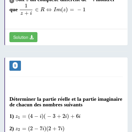
2
1
z
+
i
∈
R
⇔
I
m
(
z
)
=
-
1
1
∈
⇔
(
)
=
−
1
que
R
I
m
z
+
z
i
Solution
9
Déterminer la partie réelle et la partie imaginaire
de chacun des nombres suivants
z
1
=
(
4
-
i
)
(
-
3
+
2
i
)
+
6
i
=
(
4
−
)
(
−
3
+
2
)
+
6
1)
z
i
i
i
1
z
2
=
(
2
-
7
i
)
(
2
+
7
i
)
=
(
2
−
7
)
(
2
+
7
)
2)
z
i
i
2