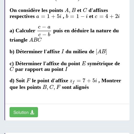
A
,
B
C
,
On considère les points
et
d'affixes
A
B
C
b
=
1
-
i
a
=
1
+
5
i
c
=
4
+
2
i
=
1
+
5
=
1
−
=
4
+
2
respectives
,
et
a
i
b
i
c
i
c
-
a
c
-
b
−
c
a
a) Calculer
puis en déduire la nature du
−
c
b
A
B
C
triangle
A
B
C
[
A
B
]
I
[
]
b) Déterminer l'affixe
du milieu de
I
A
B
E
c) Déterminer l'affixe du point
symétrique de
E
C
I
par rapport au point
C
I
z
f
=
7
+
5
i
F
=
7
+
5
d) Soit
le point d'affixe
, Montrer
F
z
i
f
B
,
C
,
F
,
,
que les points
sont alignés
B
C
F
Solution