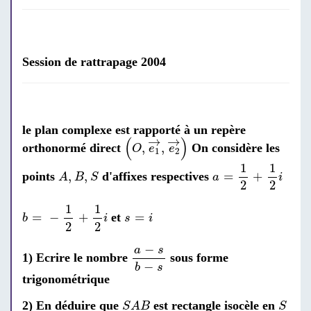
Session de rattrapage 2004
le plan complexe est rapporté à un repère
(
O
,
e
1
→
,
e
2
→
)
→
→
(
)
,
,
orthonormé direct
On considère les
O
e
e
1
2
a
=
1
2
+
1
2
i
1
1
A
,
B
,
S
,
,
=
+
points
d'affixes respectives
A
B
S
a
i
2
2
b
=
-
1
2
+
1
2
i
1
1
s
=
i
=
−
+
=
et
b
i
s
i
2
2
a
-
s
b
-
s
−
a
s
1) Ecrire le nombre
sous forme
−
b
s
trigonométrique
S
A
B
S
2) En déduire que
est rectangle isocèle en
S
A
B
S