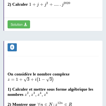
1
+
j
+
j
2
+
...
.
.
j
2020
2
2020
1
+
+
+
...
.
.
2) Calculer
j
j
j
Solution
6
On considère le nombre complexe
z
=
1
+
3
+
i
(
1
-
3
)
√
√
=
1
+
3
+
1
−
3
(
)
z
i
1) Calculer et mettre sous forme algébrique les
z
2
,
z
3
,
z
4
,
z
6
2
3
4
6
,
,
,
nombres
z
z
z
z
∀
n
∈
N
:
z
12
n
∈
R
12
∀
∈
:
∈
n
2) Montrer que
n
N
z
R