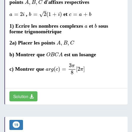
,
,
points
d'affixes respectives
A
B
C
b
=
2
(
1
+
i
)
c
=
a
+
b
a
=
2
i
√
=
2
=
2
(
1
+
)
=
+
,
et
a
i
b
i
c
a
b
b
a
1) Ecrire les nombres complexes
et
sous
a
b
forme trigonométrique
A
,
B
,
C
,
,
2a) Placer les points
A
B
C
O
B
C
A
b) Montrer que
est un losange
O
B
C
A
a
r
g
(
c
)
=
3
π
8
[
2
π
]
3
π
(
)
=
[
2
]
c) Montrer que
a
r
g
c
π
8
Solution
19