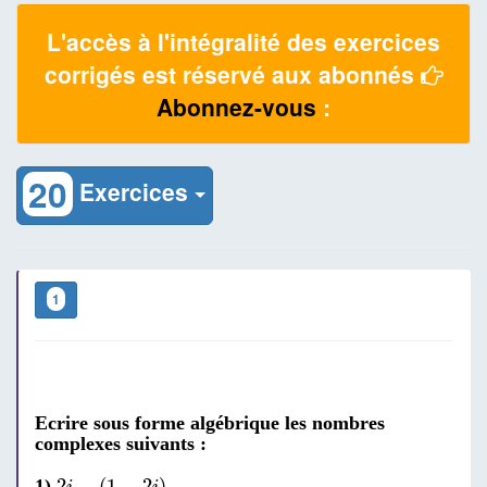
L'accès à l'intégralité des exercices
corrigés est réservé aux abonnés
Abonnez-vous
:
20
Exercices
1
Ecrire sous forme algébrique les nombres
complexes suivants :
2
i
-
(
1
-
2
i
)
2
−
(
1
−
2
)
1)