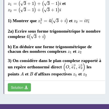
z
1
=
(
3
+
1
)
+
(
3
-
1
)
i
√
√
=
3
+
1
+
3
−
1
(
)
(
)
et
z
i
1
z
2
=
(
3
-
1
)
+
(
3
+
1
)
i
√
√
=
3
−
1
+
3
+
1
(
)
(
)
z
i
2
z
1
2
=
4
(
3
+
i
)
z
2
=
i
z
1
¯
2
√
=
4
3
+
=
¯
¯
¯
1) Montrer que
(
)
et
z
i
z
i
z
2
1
1
2a) Ecrire sous forme trigonométrique le nombre
4
(
3
+
i
)
√
4
3
+
complexe
(
)
i
b) En déduire une forme trigonométrique de
z
1
z
2
chacun des nombres complexes
et
z
z
1
2
3) On considère dans le plan complexe rapporté à
(
O
,
e
1
→
,
e
2
→
)
→
→
(
)
,
,
un repère orthonormé direct
les
O
e
e
1
2
A
B
z
1
z
2
points
et
d'affixes respectives
et
A
B
z
z
1
2
a
r
g
(
z
1
z
2
)
(
)
z
1
Calculer
puis en déduire que le
a
r
g
Solution
z
2
O
A
B
triangle
est équilatéral
O
A
B