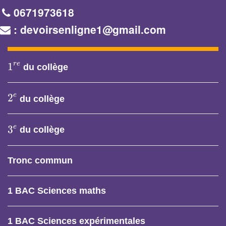
0671973618
: devoirsenligne1@gmail.com
1
r
e
r
e
1
du collège
2
e
e
2
du collège
3
e
e
3
du collège
Tronc commun
1 BAC Sciences maths
1 BAC Sciences expérimentales